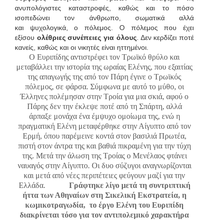
ανυπολόγιστες καταστροφές, καθώς και το πόσο
ισοπεδώνει τον άνθρωπο, σωματικά αλλά
και ψυχολογικά, ο πόλεμος. Ο πόλεμος που έχει
εξίσου
ολέθριες συνέπειες για όλους
. Δεν κερδίζει ποτέ
κανείς, καθώς και οι νικητές είναι ηττημένοι.
Ο Ευριπίδης αντιστρέφει τον Τρωϊκό θρύλο και
μεταβάλλει την ιστορία της ωραίας Ελένης, που εξαιτίας
της απαγωγής της από τον Πάρη έγινε ο Τρωϊκός
πόλεμος, σε φάρσα. Σύμφωνα με αυτό το μύθο, οι
Έλληνες πολέμησαν στην Τροία για μια σκιά, αφού ο
Πάρης δεν την έκλεψε ποτέ από τη Σπάρτη, αλλά
άρπαξε μονάχα ένα έμψυχο ομοίωμα της, ενώ η
πραγματική Ελένη μεταφέρθηκε στην Αίγυπτο από τον
Ερμή, όπου παρέμεινε κοντά στον βασιλιά Πρωτέα,
πιστή στον άντρα της και βαθιά πικραμένη για την τύχη
της. Μετά την άλωση της Τροίας ο Μενέλαος φτάνει
ναυαγός στην Αίγυπτο. Οι δυο σύζυγοι αναγνωρίζονται
και μετά από νέες περιπέτειες φεύγουν μαζί για την
Ελλάδα.
Γράφτηκε λίγο μετά τη συντριπτική
ήττα των Αθηναίων στη Σικελική Εκστρατεία, η
κωμικοτραγωδία, το έργο Ελένη του Ευριπίδη
διακρίνεται τόσο για τον αντιπολεμικό χαρακτήρα