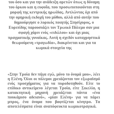
του όσο και για την ανάδειξη αρετών όπως η δύναμη
του όρκου και η ευφυΐα, που προσωποποιούνται στη
μορφή της κεντρικής ηρωίδας. Αντλώντας όχι από
την ομηρική εκδοχή του μύθου, αλλά από αυτήν που
δημιούργησε ο λυρικός ποιητής Στησίχορος, ο
Ευριπίδης παρουσιάζει τον Τρωικό Πόλεμο σαν μια
σφαγή χάριν ενός «ειδώλου» και όχι μιας
πραγματικής γυναίκας. Αυτή η σχεδόν καταχρηστικά
θεωρούμενη «τραγωδία», διακρίνεται και για τα
κωμικά στοιχεία της
«Στην Τροία δεν πήγα εγώ, μόνο το όνομά μου», λέει
η Ελένη. Όλοι οι πόλεμοι χρειάζονται τον εξωραϊσμό
ενός προσχήματος για να πυροδοτηθούν. Είτε το
επίδικο αντικείμενο λέγεται Τροία, είτε Σικελία, η
κατακτητική μηχανή χρειάζεται πάντα «ένα
πουκάμισο αδειανό», «μίαν Ελένη» για να πάρει
μπρος, ένα όνομα που βαφτίζεται κίνητρο. Τα
αποτελέσματα είναι αναπόφευκτα κωμικοτραγικά.