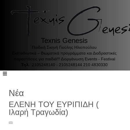
Texnis Genesis
Παιδική Σκηνή Γιούλης Ηλιοπούλου
Εκπαιδευτικά – Βιωματικά προγράμματα και Διαδραστικές
παραστάσεις για παιδιά!!! Διοργάνωση Events - Festival
Τηλ.
2105248140 - 2105248144 210 4830330
Νέα
ΕΛΕΝΗ ΤΟΥ ΕΥΡΙΠΙΔΗ (
Ιλαρή Τραγωδία)